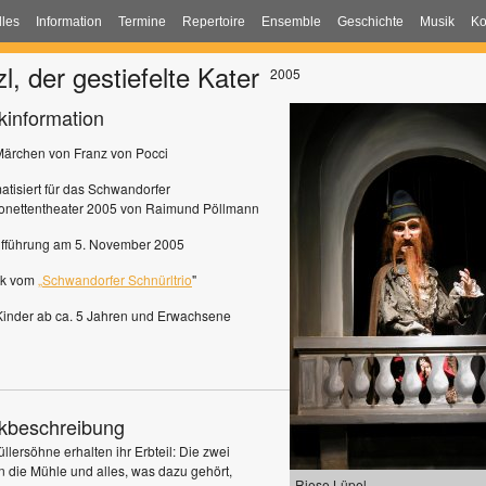
lles
Information
Termine
Repertoire
Ensemble
Geschichte
Musik
Ko
l, der gestiefelte Kater
2005
kinformation
Märchen von Franz von Pocci
atisiert für das Schwandorfer
onettentheater 2005 von Raimund Pöllmann
fführung am 5. November 2005
ik vom
„
Schwandorfer Schnürltrio
"
Kinder ab ca. 5 Jahren und Erwachsene
kbeschreibung
llersöhne erhalten ihr Erbteil: Die zwei
en die Mühle und alles, was dazu gehört,
Riese Lüpel