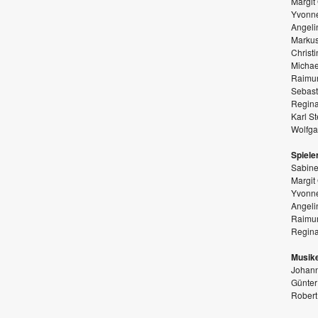
Margit
Yvonn
Angeli
Markus
Christ
Michae
Raimu
Sebast
Regin
Karl St
Wolfg
Spiele
Sabine
Margit
Yvonn
Angeli
Raimu
Regin
Musike
Johann
Günter
Robert 