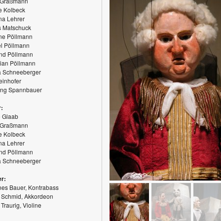
 Graßmann
e Kolbeck
na Lehrer
 Matschuck
ine Pöllmann
l Pöllmann
nd Pöllmann
ian Pöllmann
a Schneeberger
einhofer
ang Spannbauer
r:
 Glaab
 Graßmann
e Kolbeck
na Lehrer
nd Pöllmann
a Schneeberger
r:
es Bauer, Kontrabass
 Schmid, Akkordeon
Traurig, Violine