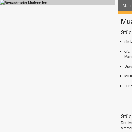
www.sadmarionetten.de
Aktue
Muz
Stüc
ein 
dram
Mari
Urau
Mus
Für 
Stüc
Drei Mü
ältest