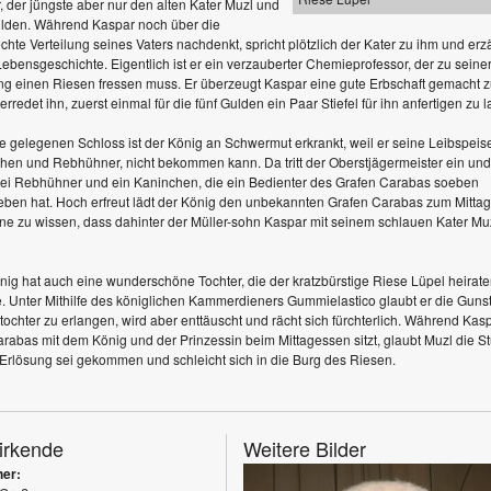
, der jüngste aber nur den alten Kater Muzl und
ulden. Während Kaspar noch über die
hte Verteilung seines Vaters nachdenkt, spricht plötzlich der Kater zu ihm und erzä
Lebensgeschichte. Eigentlich ist er ein verzauberter Chemieprofessor, der zu seine
ng einen Riesen fressen muss. Er überzeugt Kaspar eine gute Erbschaft gemacht 
rredet ihn, zuerst einmal für die fünf Gulden ein Paar Stiefel für ihn anfertigen zu 
e gelegenen Schloss ist der König an Schwermut erkrankt, weil er seine Leibspeis
hen und Rebhühner, nicht bekommen kann. Da tritt der Oberstjägermeister ein und
ei Rebhühner und ein Kaninchen, die ein Bedienter des Grafen Carabas soeben
ben hat. Hoch erfreut lädt der König den unbekannten Grafen Carabas zum Mitta
hne zu wissen, dass dahinter der Müller-sohn Kaspar mit seinem schlauen Kater Mu
nig hat auch eine wunderschöne Tochter, die der kratzbürstige Riese Lüpel heirat
. Unter Mithilfe des königlichen Kammerdieners Gummielastico glaubt er die Gunst
tochter zu erlangen, wird aber enttäuscht und rächt sich fürchterlich. Während Kasp
arabas mit dem König und der Prinzessin beim Mittagessen sitzt, glaubt Muzl die S
 Erlösung sei gekommen und schleicht sich in die Burg des Riesen.
irkende
Weitere Bilder
er: