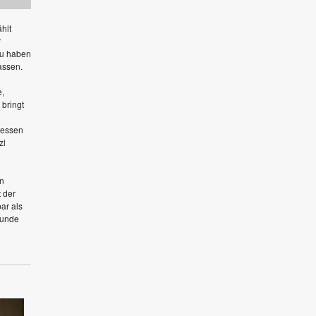
hlt
r
zu haben
lassen.
e,
 bringt
gessen
zl
en
 der
ar als
tunde