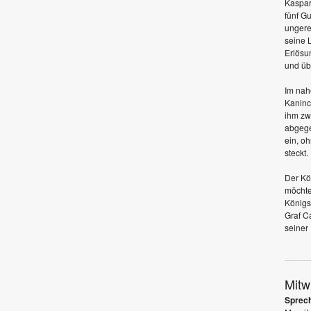
Kaspar
fünf G
ungerec
seine 
Erlösu
und übe
Im nah
Kaninc
ihm zw
abgege
ein, o
steckt.
Der Kö
möchte
Königs
Graf C
seiner
Mitw
Sprech