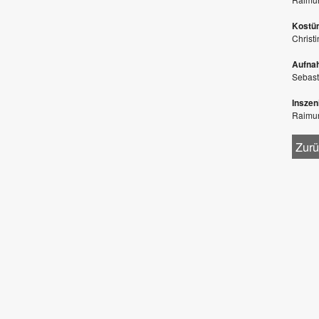
Kostüm
Christ
Aufna
Sebast
Inszen
Raimu
Zurü