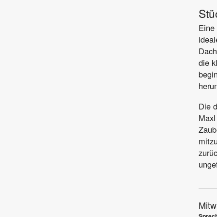
Stü
Eine 
idea
Dach
die k
begin
heru
Die 
Maxl 
Zaube
mitz
zurüc
unge
Mitw
Sprech