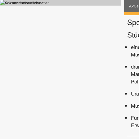
www.sadmarionetten.de
Aktue
Spe
Stü
ein
Mus
dra
Mar
Pöl
Ura
Mus
Für
Er