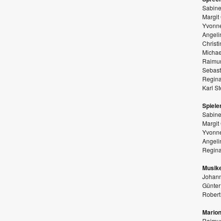
Sabine
Margit
Yvonn
Angeli
Christ
Michae
Raimu
Sebast
Regin
Karl St
Spiele
Sabine
Margit
Yvonn
Angeli
Regin
Musike
Johann
Günter
Robert 
Marion
Raimu